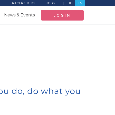
TRACER STUDY
JOBS
|
ID
EN
News & Events
LOGIN
ou do, do what you