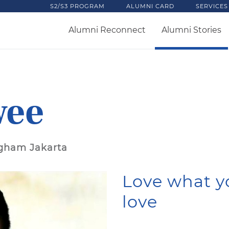
S2/S3 PROGRAM
ALUMNI CARD
SERVICES
Alumni Reconnect
Alumni Stories
wee
ngham Jakarta
Love what y
love