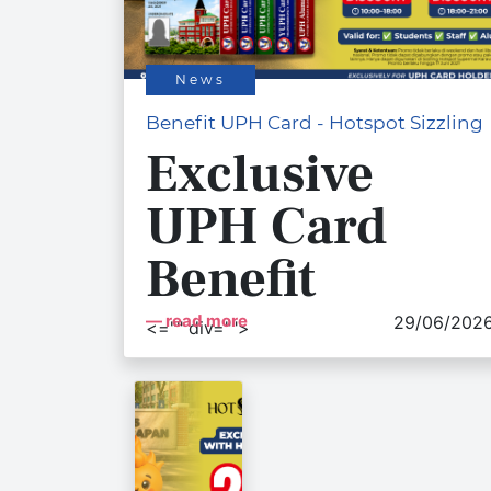
News
Benefit UPH Card - Hotspot Sizzling
Exclusive
UPH Card
Benefit
read more
29/06/202
<="" div="">