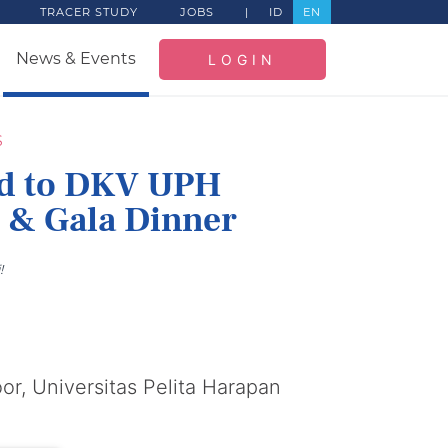
TRACER STUDY
JOBS
|
ID
EN
News & Events
LOGIN
S
ed to DKV UPH
 & Gala Dinner
!
oor, Universitas Pelita Harapan