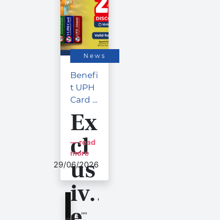
News
Benefi
t UPH
Card -
Hotsp
Ex
ot
cl
Sizzlin
read
g
more
us
29/06/2026
iv
e
<=""