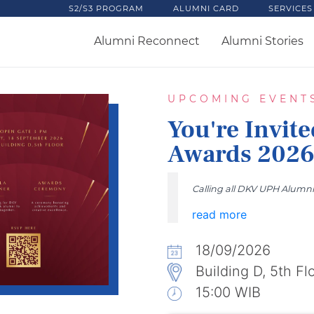
S2/S3 PROGRAM
ALUMNI CARD
SERVICES
Alumni Reconnect
Alumni Stories
UPCOMING EVENT
You're Invit
Awards 2026
Calling all DKV UPH Alumni
read more
18/09/2026
Building D, 5th Fl
15:00 WIB