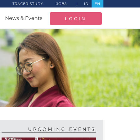
TRACER STUDY
JOBS
|
ID
EN
News & Events
LOGIN
UPCOMING EVENTS